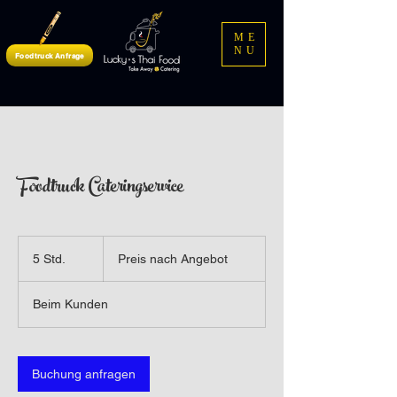
ME
NU
Foodtruck Anfrage
Foodtruck Cateringservice
Preis
nach
5 Std.
5
Preis nach Angebot
Angebot
S
t
Beim Kunden
d
.
Buchung anfragen